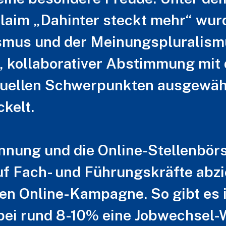
aim „Dahinter steckt mehr“ wur
ismus und der Meinungspluralism
, kollaborativer Abstimmung mit
ellen Schwerpunkten ausgewählt 
kelt.
nung und die Online-Stellenbörs
uf Fach- und Führungskräfte abzie
ten Online-Kampagne. So gibt es 
 bei rund 8-10% eine Jobwechsel-Wi