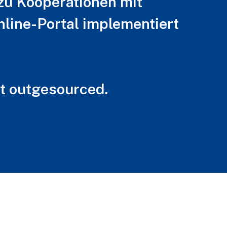
zu Kooperationen mit
nline-Portal implementiert
tt outgesourced.