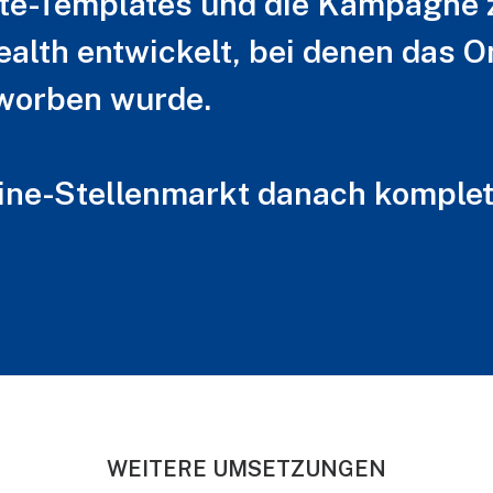
te-Templates und die Kampagne 
alth entwickelt, bei denen das O
worben wurde.
nline-Stellenmarkt danach komple
WEITERE UMSETZUNGEN