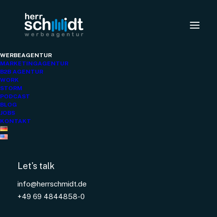
WERBEAGENTUR
MARKETINGAGENTUR
B2B AGENTUR
WORK
STORM
PODCAST
BLOG
JOBS
KONTAKT
herr schmidt
Let's talk
Werbeagentur
info@herrschmidt.de
Frankfurt
+49 69 4844858-0